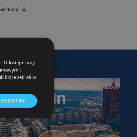
erz kartę
chu. Udostępniamy
klamowym i
ub które zebrali w
 WSZYSTKIE