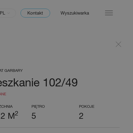
PL
Kontakt
Wyszukiwarka
AT GARBARY
eszkanie 102/49
ANE
ZCHNIA
PIĘTRO
POKOJE
2
72 M
5
2