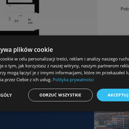
Pobi
żywa plików cookie
Izera Park
okie w celu personalizacji treści, reklam i analizy naszego ru
je o tym, jak korzystasz z naszej witryny, naszym partnerom re
Świeradów-Zdrój, ul. Zakopiańska 23A
rzy mogą łączyć je z innymi informacjami, które im przekazałeś l
ycją?
a przez Ciebie z ich usług.
Polityka prywatności
xin.pl +48 61 671 18 05
EGÓŁY
ODRZUĆ WSZYSTKIE
AKCEPTUJ