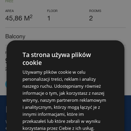
FREE
AREA
FLOOR
ROOMS
2
45,86 M
1
2
Balcony
Ta strona używa plików
PRICE
PROXIN DEVELOPMENT SP. Z O.O., ul. Ratajczaka 19, 61-814
921.786 PLN
Poznań biuro@proxin.pl +48 61 671 18 05
cookie
Price history
2
20.100 PLN / m
Używamy plików cookie w celu
personalizacji treści, reklam i analizy
Zapytaj o ofertę
Pobierz kartę
naszego ruchu. Udostępniamy również
informacje o tym, jak korzystasz z naszej
witryny, naszym partnerom reklamowym
Lass uns reden
i analitycznym, którzy mogą łączyć je z
innymi informacjami, które im
przekazałeś lub które zebrali w wyniku
Wir werden Ihnen innerhalb von 24 Stunden antworten und
korzystania przez Ciebie z ich usług.
einen Termin in unserem Verkaufsbüro vereinbaren.