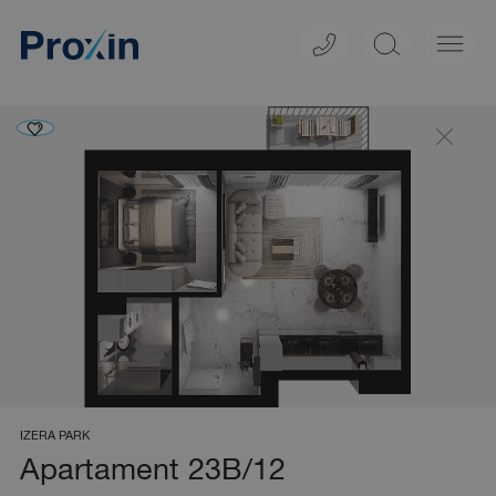
DE
Kapitanat
Izera Park
Garbary
Świeradów-Zdrój, ul.
Poznań, ul. Garbary 102
Zakopiańska 23A
IZERA PARK
Apartament 23B/12