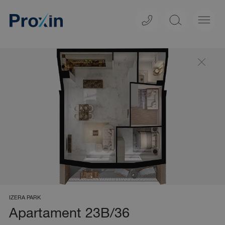
CZ
Kapitanat
Izera Park
Garbary
Świeradów-Zdrój, ul.
Poznań, ul. Garbary 102
Zakopiańska 23A
IZERA PARK
Apartament 23B/36