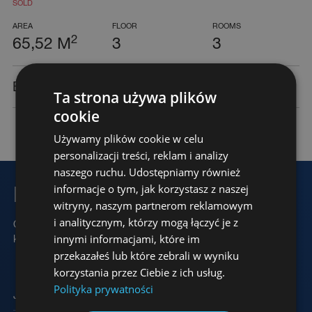
SOLD
AREA
FLOOR
ROOMS
2
65,52 M
3
3
Balcony
Ta strona używa plików
cookie
PROXIN DEVELOPMENT SP. Z O.O., ul. Ratajczaka 19, 61-814
Pobierz kartę
Używamy plików cookie w celu
Poznań biuro@proxin.pl +48 61 671 18 05
personalizacji treści, reklam i analizy
naszego ruchu. Udostępniamy również
informacje o tym, jak korzystasz z naszej
Pojďme si promluvit
witryny, naszym partnerom reklamowym
i analitycznym, którzy mogą łączyć je z
Odpovíme vám do 24 hodin a domluvíme si schůzku v prodejní
innymi informacjami, które im
kanceláři.
przekazałeś lub które zebrali w wyniku
korzystania przez Ciebie z ich usług.
Polityka prywatności
Jméno a příjmení