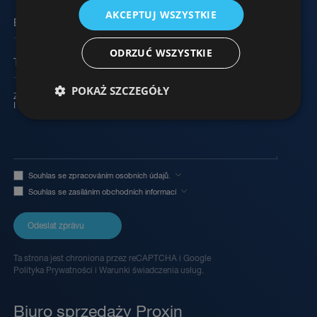
AKCEPTUJ WSZYSTKIE
E-mail
ODRZUĆ WSZYSTKIE
Telefon
POKAŻ SZCZEGÓŁY
Zpráva
Souhlas se zpracováním osobních údajů.
Souhlas se zasíláním obchodních informací
Odeslat zprávu
Ta strona jest chroniona przez reCAPTCHA i Google
Polityka Prywatności
i
Warunki świadczenia usług.
Biuro sprzedaży Proxin